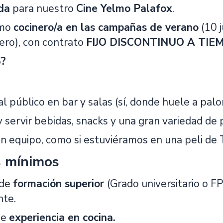
da
para nuestro
Cine Yelmo Palafox
.
omo
cocinero/a en las campañas de verano
(10 
ero), con contrato
FIJO DISCONTINUO A TIEM
?
l público en bar y salas (sí, donde huele a palo
y servir bebidas, snacks y una gran variedad de 
en equipo, como si estuviéramos en una peli de 
s mínimos
 de
formación superior
(Grado universitario o FP
nte.
de
experiencia en cocina.