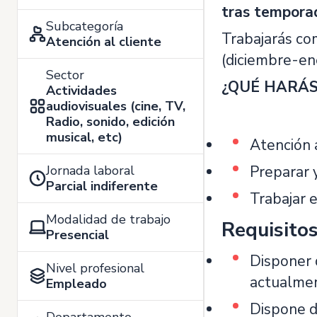
tras tempora
Subcategoría
Trabajarás c
Atención al cliente
(diciembre-en
Sector
¿QUÉ HARÁS
Actividades
audiovisuales (cine, TV,
Radio, sonido, edición
musical, etc)
Atención a
Jornada laboral
Preparar 
Parcial indiferente
Trabajar 
Modalidad de trabajo
Requisito
Presencial
Disponer
Nivel profesional
actualme
Empleado
Dispone 