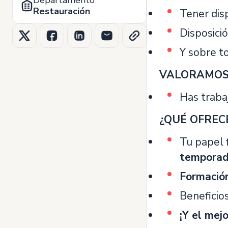
Departamento
Restauración
Tener dis
Disposició
Y sobre to
VALORAMOS 
Has trabaj
¿QUÉ OFREC
Tu papel f
temporad
Formaci
Beneficio
¡Y el mej