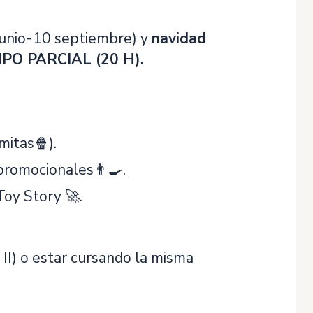
junio-10 septiembre) y
navidad
PO PARCIAL (20 H).
mitas🍿).
promocionales👨‍🍳.
Toy Story 🚀.
 II) o estar cursando la misma