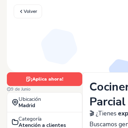
Volver
¡Aplica ahora!
Cociner
9 de Junio
Parcial
Ubicación
Madrid
🎬 ¿Tienes
exp
Categoría
Buscamos ge
Atención a clientes