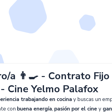
o/a 👨‍🍳 - Contrato Fij
 - Cine Yelmo Palafox
eriencia trabajando en cocina
y buscas un emp
nte con
buena energía
,
pasión por el cine
y
gan