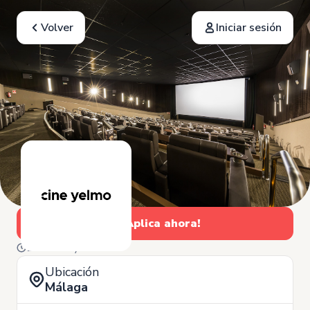
Volver
Iniciar sesión
¡Aplica ahora!
18 de Mayo
Ubicación
Málaga