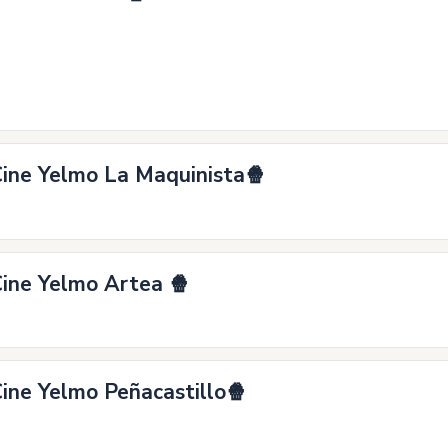
Cine Yelmo La Maquinista🍿
Cine Yelmo Artea 🍿
Cine Yelmo Peñacastillo🍿